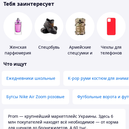
Тебя заинтересует
Женская
Спецобувь
Армейские
Чехлы для
парфюмерия
спецсумки и
телефонов
рюкзаки
Что ищут
Ежедневники школьные
K-pop руми костюм для анима
Бутсы Nike Air Zoom розовые
Футбольные ворота и фу
Prom — крупнейший маркетплейс Украины. Здесь 6
млн покупателей находят всё необходимое — от корма
для щенков до бронежилетов. А 60 тыс.