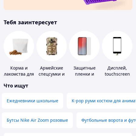
Тебя заинтересует
Корма и
Армейские
Защитные
Дисплей,
лакомства для
спецсумки и
пленки и
touchscreen
домашних
рюкзаки
стекла для
для
Что ищут
животных и
портативных
телефонов
птиц
устройств
Ежедневники школьные
K-pop руми костюм для анима
Бутсы Nike Air Zoom розовые
Футбольные ворота и фу