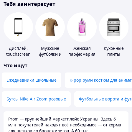
Тебя заинтересует
Дисплей,
Мужские
Женская
Кухонные
touchscreen
футболки и
парфюмерия
плиты
для
майки
Что ищут
телефонов
Ежедневники школьные
K-pop руми костюм для анима
Бутсы Nike Air Zoom розовые
Футбольные ворота и фу
Prom — крупнейший маркетплейс Украины. Здесь 6
млн покупателей находят всё необходимое — от корма
для щенков до бронежилетов. А 60 тыс.