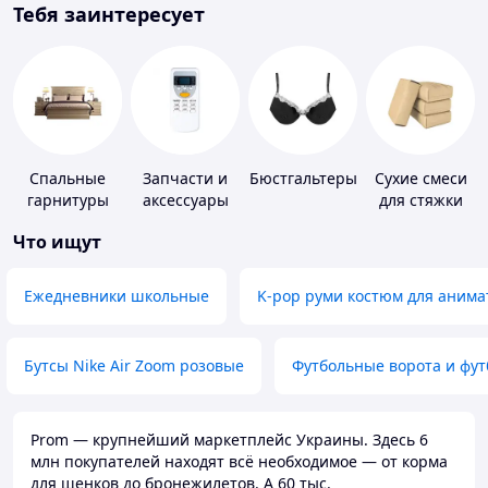
Тебя заинтересует
Спальные
Запчасти и
Бюстгальтеры
Сухие смеси
гарнитуры
аксессуары
для стяжки
для бытовых
пола
Что ищут
кондиционеров
Ежедневники школьные
K-pop руми костюм для анима
Бутсы Nike Air Zoom розовые
Футбольные ворота и фу
Prom — крупнейший маркетплейс Украины. Здесь 6
млн покупателей находят всё необходимое — от корма
для щенков до бронежилетов. А 60 тыс.