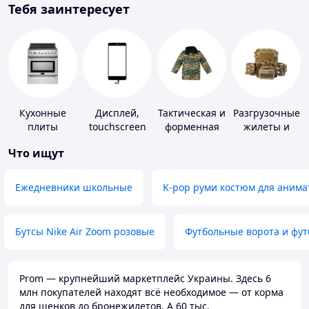
Тебя заинтересует
Кухонные
Дисплей,
Тактическая и
Разгрузочные
плиты
touchscreen
форменная
жилеты и
для
одежда
плитоноски
Что ищут
телефонов
без плит
Ежедневники школьные
K-pop руми костюм для анима
Бутсы Nike Air Zoom розовые
Футбольные ворота и фу
Prom — крупнейший маркетплейс Украины. Здесь 6
млн покупателей находят всё необходимое — от корма
для щенков до бронежилетов. А 60 тыс.